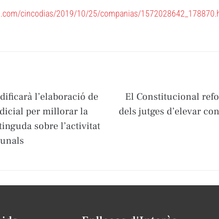
is.com/cincodias/2019/10/25/companias/1572028642_178870.
ificarà l’elaboració de
El Constitucional refo
udicial per millorar la
dels jutges d’elevar co
inguda sobre l’activitat
ibunals