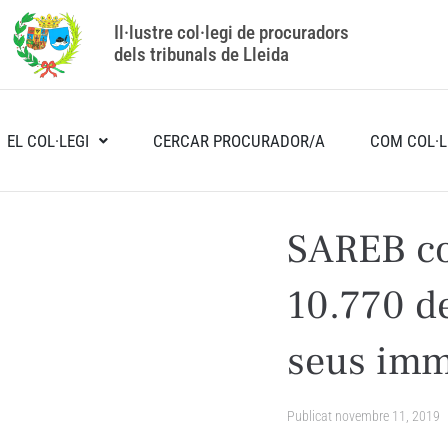
Il·lustre col·legi de procuradors
dels tribunals de Lleida
EL COL·LEGI
CERCAR PROCURADOR/A
COM COL·L
SAREB co
10.770 d
seus imm
Publicat
novembre 11, 2019