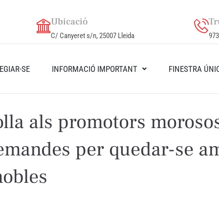
Ubicació
Tr
C/ Canyeret s/n, 25007 Lleida
973
EGIAR-SE
INFORMACIÓ IMPORTANT
FINESTRA ÚNI
lla als promotors moroso
emandes per quedar-se am
obles