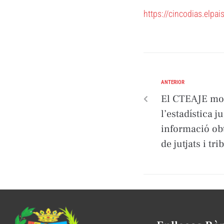
https://cincodias.
e
lpa
ANTERIOR
El CTEAJE mod
l’estadística j
informació obt
de jutjats i tr