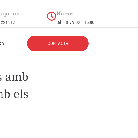
uqui'ns
Horari
 221 313
Dil – Div 9:00 – 15:00
CA
CONTACTA
s amb
b els