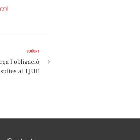
html
SEGÜENT
rça l’obligació
nsultes al TJUE