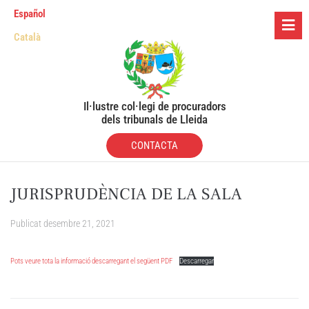
Español
Català
Il·lustre col·legi de procuradors
dels tribunals de Lleida
CONTACTA
JURISPRUDÈNCIA DE LA SALA
Publicat
desembre 21, 2021
Pots veure tota la informació descarregant el següent PDF
Descarregar