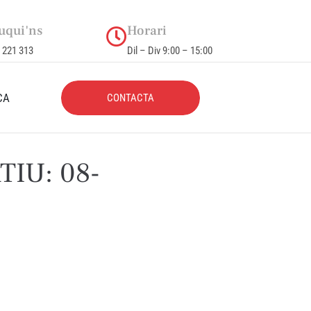
uqui'ns
Horari
 221 313
Dil – Div 9:00 – 15:00
CA
CONTACTA
IU: 08-