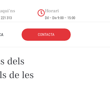
uqui'ns
Horari
 221 313
Dil – Div 9:00 – 15:00
CA
CONTACTA
s dels
ls de les