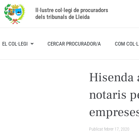
Il·lustre col·legi de procuradors
dels tribunals de Lleida
EL COL·LEGI
CERCAR PROCURADOR/A
COM COL·L
Hisenda a
notaris p
emprese
Publicat
febrer 17, 2020