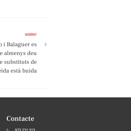
SEGÜENT
 i Balaguer es
ge almenys deu
e substituts de
eida està buida
Contacte
973 221 313