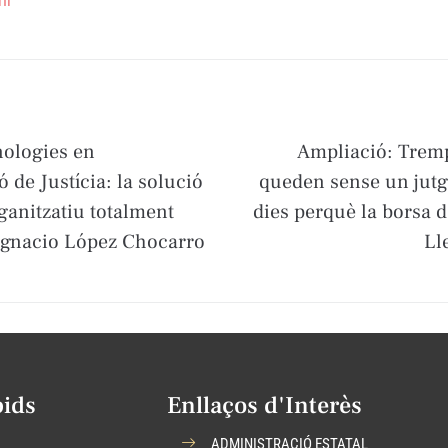
nologies en
Ampliació: Tremp
ó de Justícia: la solució
queden sense un jut
ganitzatiu totalment
dies perquè la borsa d
 Ignacio López Chocarro
Ll
pids
Enllaços d'Interès
ADMINISTRACIÓ ESTATAL