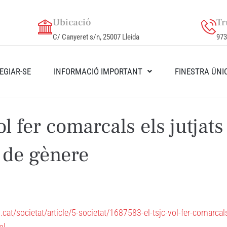
Ubicació
Tr
C/ Canyeret s/n, 25007 Lleida
973
EGIAR-SE
INFORMACIÓ IMPORTANT
FINESTRA ÚNI
ol fer comarcals els jutjats
 de gènere
cat/societat/article/5-societat/1687583-el-tsjc-vol-fer-comarcals
ml