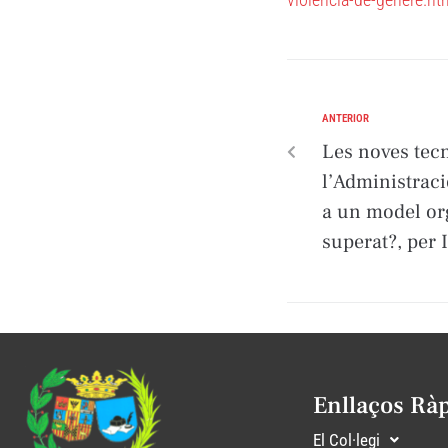
ANTERIOR
Les noves tec
l’Administraci
a un model or
superat?, per
Enllaços Rà
El Col·legi