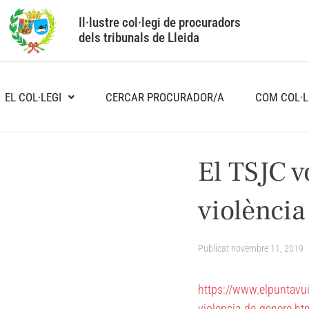
Il·lustre col·legi de procuradors
dels tribunals de Lleida
EL COL·LEGI
CERCAR PROCURADOR/A
COM COL·L
El TSJC v
violència
Publicat
novembre 11, 2019
https://www.elpuntavui.
violencia-de-genere.ht