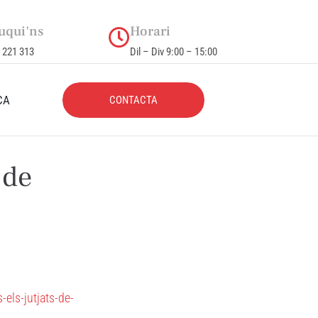
uqui'ns
Horari
 221 313
Dil – Div 9:00 – 15:00
CA
CONTACTA
 de
-els-jutjats-de-