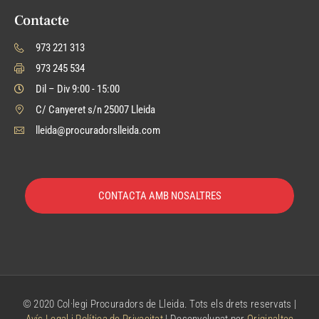
Contacte
973 221 313
973 245 534
Dil – Div 9:00 - 15:00
C/ Canyeret s/n 25007 Lleida
lleida@procuradorslleida.com
CONTACTA AMB NOSALTRES
© 2020 Col·legi Procuradors de Lleida. Tots els drets reservats |
Avís Legal i Política de Privacitat
| Desenvolupat per
Originaltec