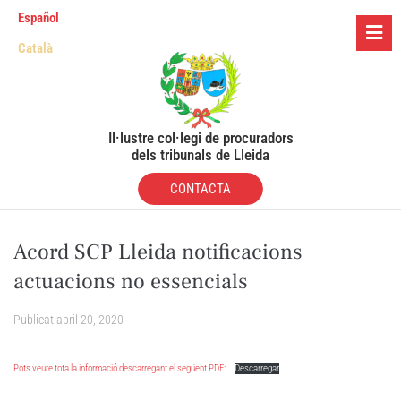
Español
Català
Il·lustre col·legi de procuradors
dels tribunals de Lleida
CONTACTA
Acord SCP Lleida notificacions
actuacions no essencials
Publicat
abril 20, 2020
Pots veure tota la informació descarregant el següent PDF:
Descarregar