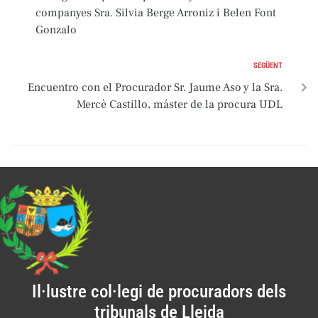
companyes Sra. Silvia Berge Arroniz i Belen Font
Gonzalo
SEGÜENT
Encuentro con el Procurador Sr. Jaume Aso y la Sra.
Mercè Castillo, máster de la procura UDL
Il·lustre col·legi de procuradors dels
tribunals de Lleida