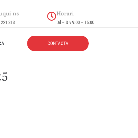
uqui'ns
Horari
 221 313
Dil – Div 9:00 – 15:00
CA
CONTACTA
25