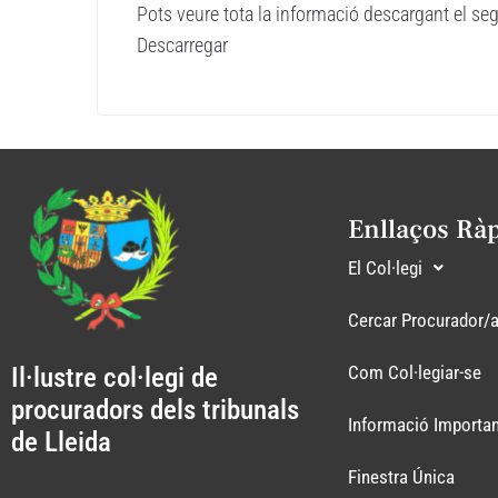
Pots veure tota la informació descargant el s
Descarregar
Enllaços Rà
El Col·legi
Cercar Procurador/
Il·lustre col·legi de
Com Col·legiar-se
procuradors dels tribunals
Informació Importan
de Lleida
Finestra Única