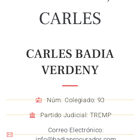
CARLES
CARLES BADIA
VERDENY
Núm. Colegiado: 93
Partido Judicial: TREMP
Correo Electrónico:
info@badiaprocurador.com