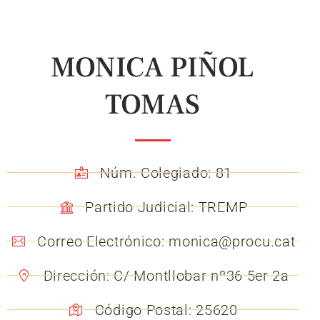
MONICA PIÑOL
TOMAS
Núm. Colegiado: 81
Partido Judicial: TREMP
Correo Electrónico: monica@procu.cat
Dirección: C/ Montllobar nº36 5er 2a
Código Postal: 25620