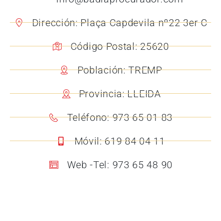
Dirección: Plaça Capdevila nº22 3er C
Código Postal: 25620
Población: TREMP
Provincia: LLEIDA
Teléfono: 973 65 01 83
Móvil: 619 84 04 11
Web -Tel: 973 65 48 90