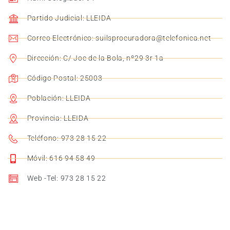
Partido Judicial: LLEIDA
Correo Electrónico: suilsprocuradora@telefonica.net
Dirección: C/ Joc de la Bola, nº29 3r 1a
Código Postal: 25003
Población: LLEIDA
Provincia: LLEIDA
Teléfono: 973 28 15 22
Móvil: 616 94 58 49
Web -Tel: 973 28 15 22