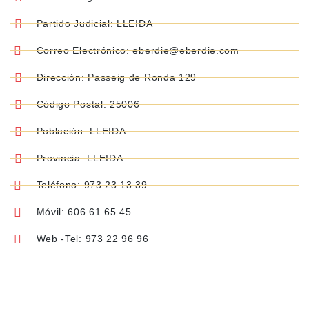
Partido Judicial: LLEIDA
Correo Electrónico: eberdie@eberdie.com
Dirección: Passeig de Ronda 129
Código Postal: 25006
Población: LLEIDA
Provincia: LLEIDA
Teléfono: 973 23 13 39
Móvil: 606 61 65 45
Web -Tel: 973 22 96 96