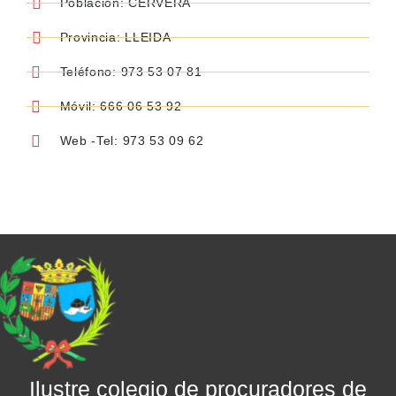
Población: CERVERA
Provincia: LLEIDA
Teléfono: 973 53 07 81
Móvil: 666 06 53 92
Web -Tel: 973 53 09 62
Ilustre colegio de procuradores de