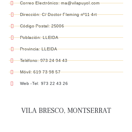
Correo Electrónico: ma@vilapuyol.com
Dirección: C/ Doctor Fleming nº11 4rt
Código Postal: 25006
Población: LLEIDA
Provincia: LLEIDA
Teléfono: 973 24 94 43
Móvil: 619 73 98 57
Web -Tel: 973 22 43 26
VILA BRESCO, MONTSERRAT