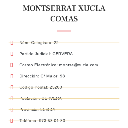
MONTSERRAT XUCLA
COMAS
Núm. Colegiado: 22
Partido Judicial: CERVERA
Correo Electrónico: montse@xucla.com
Dirección: C/ Major, 98
Código Postal: 25200
Población: CERVERA
Provincia: LLEIDA
Teléfono: 973 53 01 83