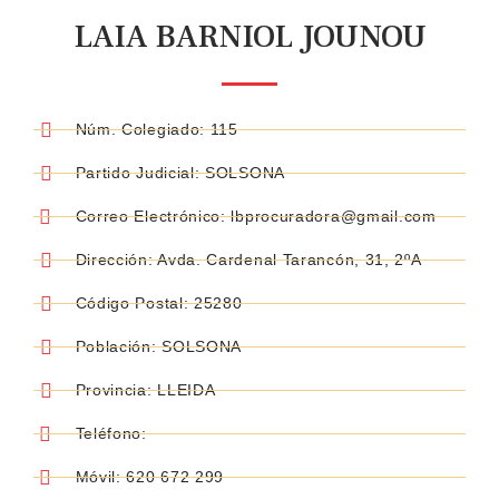
LAIA BARNIOL JOUNOU
Núm. Colegiado: 115
Partido Judicial: SOLSONA
Correo Electrónico: lbprocuradora@gmail.com
Dirección: Avda. Cardenal Tarancón, 31, 2ºA
Código Postal: 25280
Población: SOLSONA
Provincia: LLEIDA
Teléfono:
Móvil: 620 672 299