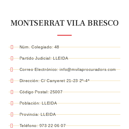
MONTSERRAT VILA BRESCO
Núm. Colegiado: 48
Partido Judicial: LLEIDA
Correo Electrónico: info@mvilaprocuradors.com
Dirección: C/ Canyeret 21-23 2º-4ª
Código Postal: 25007
Población: LLEIDA
Provincia: LLEIDA
Teléfono: 973 22 06 07