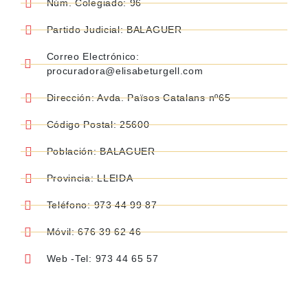
Núm. Colegiado: 96
Partido Judicial: BALAGUER
Correo Electrónico:
procuradora@elisabeturgell.com
Dirección: Avda. Països Catalans nº65
Código Postal: 25600
Población: BALAGUER
Provincia: LLEIDA
Teléfono: 973 44 99 87
Móvil: 676 39 62 46
Web -Tel: 973 44 65 57