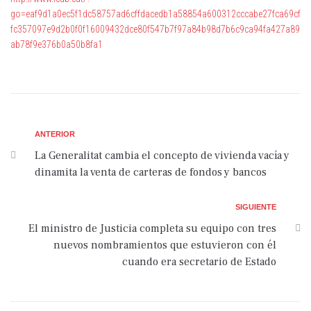
go=eaf9d1a0ec5f1dc58757ad6cffdacedb1a58854a600312cccabe27fca69cf
fc357097e9d2b0f0f16009432dce80f547b7f97a84b98d7b6c9ca94fa427a89
ab78f9e376b0a50b8fa1
ANTERIOR
La Generalitat cambia el concepto de vivienda vacía y
dinamita la venta de carteras de fondos y bancos
SIGUIENTE
El ministro de Justicia completa su equipo con tres
nuevos nombramientos que estuvieron con él
cuando era secretario de Estado