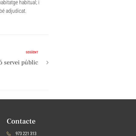
abitatge habitual; i
 bé adjudicat.
SEGÜENT
ó servei públic
Contacte
973 221 313