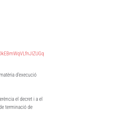
kEBmWqVLfnJIZUGq
 matèria d’execució
rència el decret i a el
 de terminació de