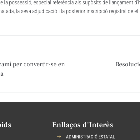
de la possessió, especial referència als supòsits de llançament d’h
matada, la seva adjudicació i la posterior inscripció registral de el
 camí per convertir-se en
Resoluci
ya
pids
Enllaços d'Interès
ADMINISTRACIÓ ESTATAL