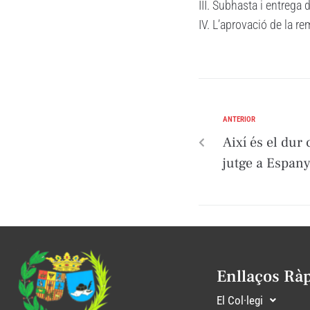
III. Subhasta i entrega 
IV. L’aprovació de la re
ANTERIOR
Així és el dur
jutge a Espan
Enllaços Rà
El Col·legi