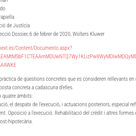
ado
apiella
ció de Justícia
Secció Dossier, 6 de febrer de 2020, Wolters Kluwer
leynext.es/Content/Documento.aspx?
AAEAMtMSbF1CTEAAmMDUwNTQ7Wy1KLizPw8WyMDIwMDQyMD
AAAWKE
 pràctica de qüestions concretes que es consideren rellevants en
posta concreta a cadascuna d’elles.
en quatre àmbits:
ió, el despatx de l’execució, i actuacions posteriors, especial refe
. Oposició a l’execució. Rehabilitació del crèdit i altres formes
post-hipotecària.