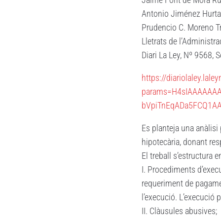
Antonio Jiménez Hurt
Prudencio C. Moreno Tr
Lletrats de l’Administra
Diari La Ley, Nº 9568, 
https://diariolaley.la
params=H4sIAAAAA
bVpiTnEqADa5FCQ1A
Es planteja una anàlisi
hipotecària, donant res
El treball s’estructura 
I. Procediments d’execuc
requeriment de pagament
l’execució. L’execució 
II. Clàusules abusives;