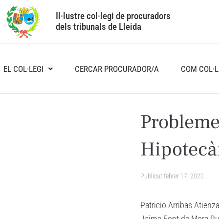
Il·lustre col·legi de procuradors
dels tribunals de Lleida
EL COL·LEGI
CERCAR PROCURADOR/A
COM COL·L
Problemes
Hipotecàr
Publicat
febrer 17, 2020
Patricio Arribas Atienz
Jaime Font de Mora Ru