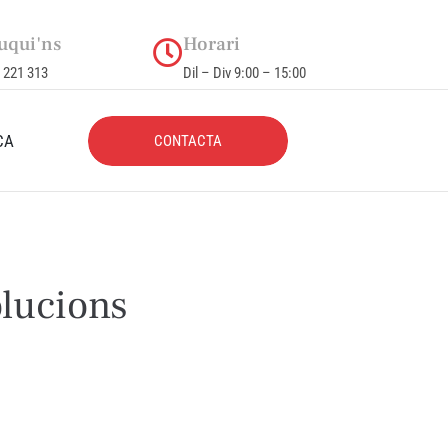
uqui'ns
Horari
 221 313
Dil – Div 9:00 – 15:00
CA
CONTACTA
olucions